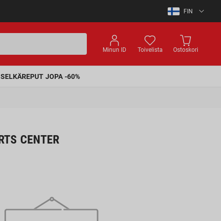
LAT
LIT
Minun ID
Toivelista
Ostoskori
EST
SELKÄREPUT JOPA -60%
ENG
RTS CENTER